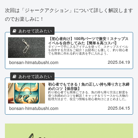
次回は「ジャークアクション」について詳しく解説します
のでお楽しみに！
【初心者向け】100均パーツで激安！スナップス
イベルを自作してみた【簡単＆高コスパ】
ダイソーで手に入るアイテムを使って、スナップスイベル
を自作する方法をご紹介！お財布にも優しく、釣り初心者
でも簡単に作れる釣り道具を手に入れよう。
2025.04.19
bonsan-himatubushi.com
初心者でもできる！魚の正しい持ち帰り方と氷締
めのコツ【保存版】
釣り初心者でも簡単にできる、魚の持ち帰り方法と鮮度を
保つ氷締めのコツを解説！キャッチ＆リリースから大物の
処理方法まで、役立つ情報を初心者向けにまとめました。
2025.04.15
bonsan-himatubushi.com