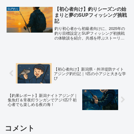
イワシでアンチョビ作りにも挑戦！新潟
中越のリアルな春のサーフ釣行記。
【初心者向け】釣りシーズンの始
SUP釣り
まりと夢のSUPフィッシング挑戦
記
釣り初心者から初級者向けに、2025年の
釣り目標設定とSUPフィッシング初挑戦
の体験談を紹介。共感を呼ぶストーリー
で、あなたの釣りライフを応援します。
【初心者向け】新潟県・外洋堤防ナイト
アジング釣行記｜1匹の小アジと大きな学
び
【釣果レポート】新潟ナイトアジング｜
集魚灯＆常夜灯ランガンでアジ1匹!? 初
心者でも楽しめる夜の海！
コメント