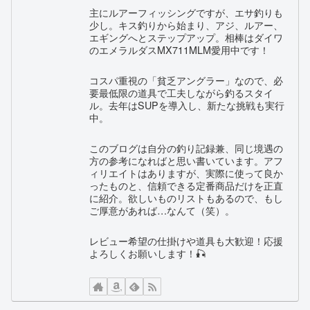
主にルアーフィッシングですが、エサ釣りも
少し。キス釣りから始まり、アジ、ルアー、
エギングへとステップアップ。相棒はダイワ
のエメラルダスMX711MLM愛用中です！
コスパ重視の「貧乏アングラー」なので、必
要最低限の道具で工夫しながら釣るスタイ
ル。去年はSUPを導入し、新たな挑戦も実行
中。
このブログは自分の釣り記録兼、同じ境遇の
方の参考になればと思い書いています。アフ
ィリエイトはありますが、実際に使って良か
ったものと、信頼できる定番商品だけを正直
に紹介。欲しいものリストもあるので、もし
ご厚意があれば…なんて（笑）。
レビュー希望の仕掛けや道具も大歓迎！応援
よろしくお願いします！🎣