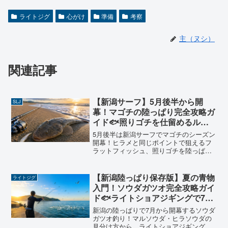
ライトジグ
心がけ
準備
考察
主（ヌシ）
関連記事
【新潟サーフ】5月後半から開
SLJ
幕！マゴチの陸っぱり完全攻略ガ
イド🐟照りゴチを仕留めるルア
ーと釣り方
5月後半は新潟サーフでマゴチのシーズン
開幕！ヒラメと同じポイントで狙えるフ
ラットフィッシュ、照りゴチを陸っぱり
から仕留めるためのルアー・ポイント・
釣り方を新潟在住6年のアングラーが徹底
解説します。
【新潟陸っぱり保存版】夏の青物
ライトジグ
入門！ソウダガツオ完全攻略ガイ
ド🐟ライトショアジギングで7月
を制す【2026年版】
新潟の陸っぱりで7月から開幕するソウダ
ガツオ釣り！マルソウダ・ヒラソウダの
見分け方から、ライトショアジギングの