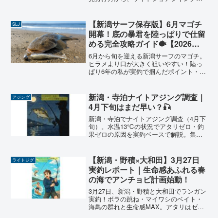
タックル・釣り方・おすすめルアーまで6
年の実釣経験で徹底解説。回遊魚の爆引
きを堤防から楽しもう🎣
【新潟サーフ保存版】6月マゴチ
SLJ
開幕！底の暴君を陸っぱりで仕留
める完全攻略ガイド🐡【2026年
版】
6月から旬を迎える新潟サーフのマゴチ。
ヒラメより口が大きく狙いやすい！陸っ
ぱり6年の私が実釣で掴んだポイント・ル
アー・タックル・釣り方を全公開。底の
暴君を仕留めるコツを教えます🐡
新潟・寺泊ナイトアジング調査｜
アジング
4月下旬はまだ早い？🎣
新潟・寺泊でナイトアジング調査（4月下
旬）。水温13℃の状況でアタリゼロ・釣
果ゼロの原因を実釣ベースで解説。集魚
灯に群れはいるのに釣れない理由や、新
ロッド鯵道5Gの使用感レビューも紹介。
【新潟・野積×大和田】3月27日
ライトジグ
実釣レポート｜生命感あふれる春
の海でアンチョビ計画始動！
3月27日、新潟・野積と大和田でランガン
実釣！ボラの跳ね・マイワシのベイト・
海鳥の群れと生命感MAX。アタリはゼロ
でも春の訪れを感じた一日。打ち上げマ