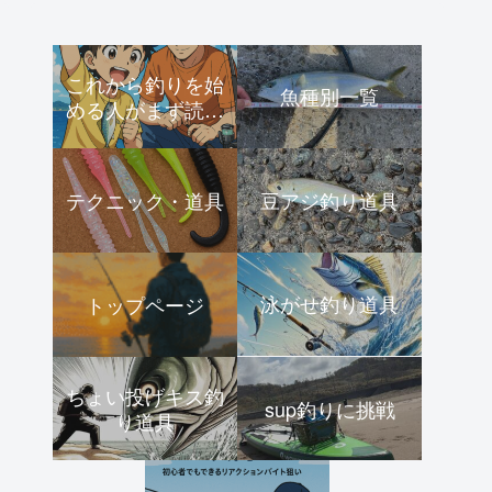
これから釣りを始
魚種別一覧
める人がまず読む
ページ｜初心者向
けスタートガイド
テクニック・道具
豆アジ釣り道具
泳がせ釣り道具
トップページ
ちょい投げキス釣
sup釣りに挑戦
り道具