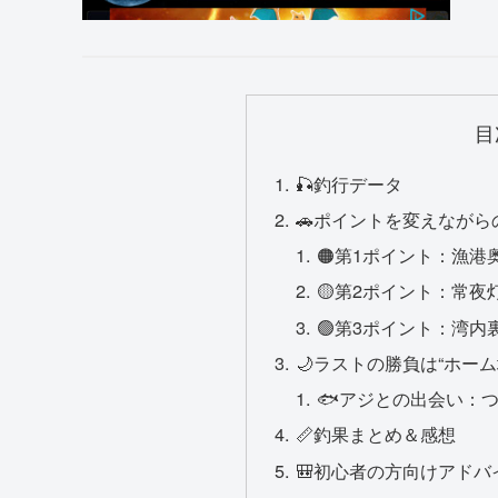
目
🎣釣行データ
🚗ポイントを変えながら
🟠第1ポイント：漁港
🟡第2ポイント：常
🟢第3ポイント：湾
🌙ラストの勝負は“ホーム
🐟アジとの出会い：
📏釣果まとめ＆感想
🎒初心者の方向けアド