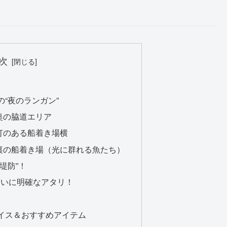
次
の“夜のランガン”
奥の脇道エリア
夜灯のある船着き場横
内裏の船着き場（光に群れる魚たち）
堤防”！
ついに明確なアタリ！
バイス＆おすすめアイテム