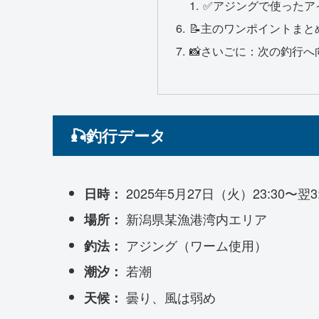
✅アジングで使ったア
📝主のワンポイントまと
📸さいごに：次の釣行へ
🎣釣行データ
2025年5月27日（火）23:30〜翌3:
日時：
新潟県某漁港湾内エリア
場所：
アジング（ワーム使用）
釣法：
若潮
潮汐：
曇り、風は弱め
天候：