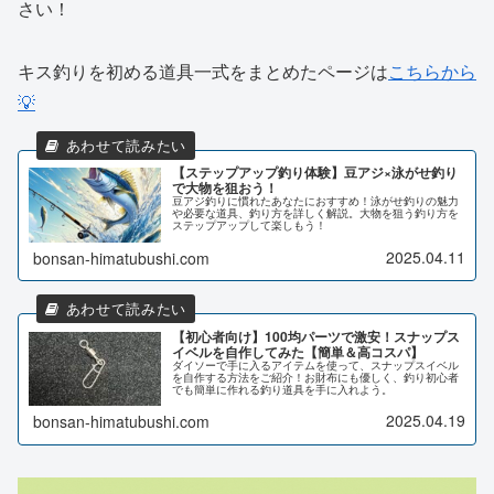
さい！
キス釣りを初める道具一式をまとめたページは
こちらから
💡
【ステップアップ釣り体験】豆アジ×泳がせ釣り
で大物を狙おう！
豆アジ釣りに慣れたあなたにおすすめ！泳がせ釣りの魅力
や必要な道具、釣り方を詳しく解説。大物を狙う釣り方を
ステップアップして楽しもう！
2025.04.11
bonsan-himatubushi.com
【初心者向け】100均パーツで激安！スナップス
イベルを自作してみた【簡単＆高コスパ】
ダイソーで手に入るアイテムを使って、スナップスイベル
を自作する方法をご紹介！お財布にも優しく、釣り初心者
でも簡単に作れる釣り道具を手に入れよう。
2025.04.19
bonsan-himatubushi.com