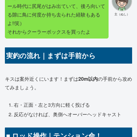
ール時代に尻尾がはみ出ていて、後ろ向いて
る隙に鳥に何度か持ち去られた経験もある
主（ぬし）
よ!!笑）
それからクーラーボックスを買ったよ
実釣の流れ｜まずは手前から
キスは案外近くにいます！まずは
20m以内
の手前から攻め
てみましょう。
右・正面・左と3方向に軽く投げる
反応がなければ、奥側へオーバーヘッドキャスト
■ ロッド操作｜テンション命！