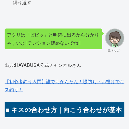
繰り返す
アタリは「ビビッ」と明確に出るから分かり
やすいよ!!
テンション緩めないでね!!
主（ぬし）
出典:HAYABUSA公式チャンネルさん
【初心者釣り入門】誰でもかんたん！堤防ちょい投げでキ
ス釣り！
■ キスの合わせ方｜向こう合わせが基本