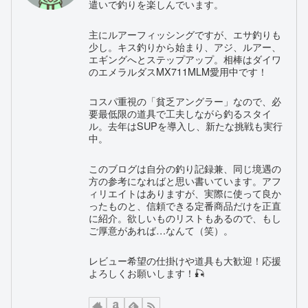
遣いで釣りを楽しんでいます。
主にルアーフィッシングですが、エサ釣りも
少し。キス釣りから始まり、アジ、ルアー、
エギングへとステップアップ。相棒はダイワ
のエメラルダスMX711MLM愛用中です！
コスパ重視の「貧乏アングラー」なので、必
要最低限の道具で工夫しながら釣るスタイ
ル。去年はSUPを導入し、新たな挑戦も実行
中。
このブログは自分の釣り記録兼、同じ境遇の
方の参考になればと思い書いています。アフ
ィリエイトはありますが、実際に使って良か
ったものと、信頼できる定番商品だけを正直
に紹介。欲しいものリストもあるので、もし
ご厚意があれば…なんて（笑）。
レビュー希望の仕掛けや道具も大歓迎！応援
よろしくお願いします！🎣