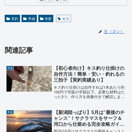
実釣
準備
考察
キス
主（ヌシ）
関連記事
【初心者向け】キス釣り仕掛けの
準備
自作方法！簡単・安い・釣れるの
三拍子【実釣実績あり】
キス釣り仕掛けは自作すれば1本あたり約
100円で市販の半額以下。必要な材料はた
った3つ、作り方を画像付きで解説しま
す。針サイズの季節別早見表・よくある
失敗対策・市販のおすすめ仕掛けも紹
介。新潟の陸っぱりで実釣実績ありで
【新潟陸っぱり】5月は”最後のチ
準備
す。
ャンス”！サクラマスをサーフ＆
河口から仕留める完全攻略ガイド
🎣
新潟の5月はサクラマスの最終チャンス！