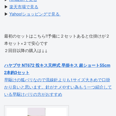
▶
楽天市場で見る
▶
Yahoo!ショッピングで見る
最初のセットはこちら!!予備に２セットあると仕掛けが２
本セット×２で安心です
２回目以降の購入は↓↓
ハヤブサ NT672 投キス天秤式 早掛キス 超ショート55cm
2本鈎3セット
早駆けの狐バリなので流線針よりも1サイズ大きめで口掛
かり良いと思います。針がナメやすい為もう一つ紹介して
いる早駆けバリの方がおすすめ