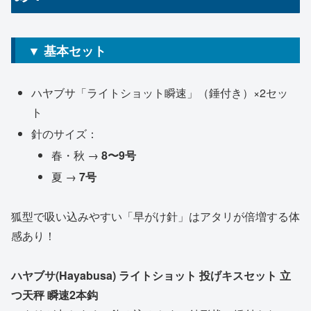
▼ 基本セット
ハヤブサ「ライトショット瞬速」（錘付き）×2セッ
ト
針のサイズ：
春・秋 →
8〜9号
夏 →
7号
狐型で吸い込みやすい「早がけ針」はアタリが倍増する体
感あり！
ハヤブサ(Hayabusa) ライトショット 投げキスセット 立
つ天秤 瞬速2本鈎