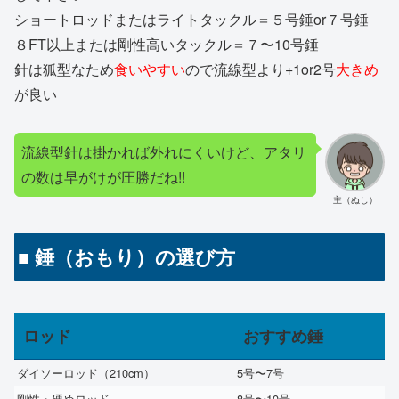
ショートロッドまたはライトタックル＝５号錘or７号錘
８FT以上または剛性高いタックル＝７〜10号錘
針は狐型なため
食いやすい
ので流線型より+1or2号
大きめ
が良い
流線型針は掛かれば外れにくいけど、アタリ
の数は早がけが圧勝だね!!
主（ぬし）
■ 錘（おもり）の選び方
ロッド
おすすめ錘
ダイソーロッド（210cm）
5号〜7号
剛性・硬めロッド
8号〜10号