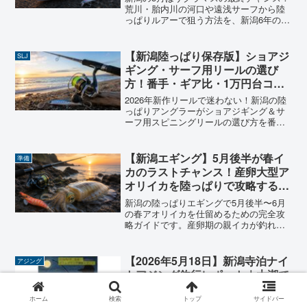
荒川・胎内川の河口や遠浅サーフから陸
っぱりルアーで狙う方法を、新潟6年の実
体験をもとに解説。ポイント・ルアー選
び・朝まずめ攻略まで完全網羅。
【新潟陸っぱり保存版】ショアジ
SLJ
ギング・サーフ用リールの選び
方！番手・ギア比・1万円台コス
パおすすめ【2026年版】
2026年新作リールで迷わない！新潟の陸
っぱりアングラーがショアジギング＆サ
ーフ用スピニングリールの選び方を番
手・ギア比から解説。1万円台の神コスパ
26ナスキーから本格青物用まで、予算別
おすすめを正直にまとめました。
【新潟エギング】5月後半が春イ
準備
カのラストチャンス！産卵大型ア
オリイカを陸っぱりで攻略する完
全ガイド🦑
新潟の陸っぱりエギングで5月後半〜6月
の春アオリイカを仕留めるための完全攻
略ガイドです。産卵期の親イカが釣れる
ポイント・エギのカラーとサイズ選び・
シャクり方まで、6年間の実釣経験をもと
にすべて解説します！
【2026年5月18日】新潟寺泊ナイ
アジング
トアジング釣行レポート｜大潮で
も苦戦？エステルライン実釣イン
プレも紹介
ホーム
検索
トップ
サイドバー
2026年5月18日の新潟寺泊ナイトアジン