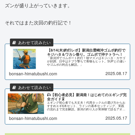
ズンが盛り上がっていきます。
それではまた次回の釣行記で！
【8/14(木)釣行レポ】新潟出雲崎沖ゴムボ釣行で
キジハタ＆ワカシ祭り。ゴムボで沖テトラへ！
「新潟沖でゴムボート釣行！朝マズメはキジハタ・カサゴ
が好調、日中はナブラ撃ちで青物もヒット。SUPとの違い
やゴムボの利点も解説。」
2025.08.17
bonsan-himatubushi.com
🎣【初心者必見】新潟発！はじめてのエギング完
全ガイド🦑
エギング初心者でも大丈夫！代用タックルの選び方からお
すすめエギ6本セット、ラインの基本セッティング、実践
の流れまで完全解説。新潟の釣り人が実体験で語るアオリ
イカ攻略法。
2025.05.17
bonsan-himatubushi.com