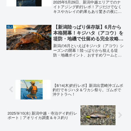
楽しめた釣果とは
2025年5月29日、新潟中越エリアでのナ
イトアジング釣行レポ！アジだけでなく
キスやカレイの釣果もあり驚きの夜に。
実際に釣れたルアー、釣り方、初心者向
けのヒントも徹底解説。ナイトゲームを
始めたい方におすすめ！
【新潟陸っぱり保存版】6月から
SLJ
本格開幕！キジハタ（アコウ）を
堤防・地磯で仕留める完全攻略ガ
イド🎣
新潟の6月といえばキジハタ（アコウ）シ
ーズンの開幕！陸っぱりから狙える堤
防・地磯ポイント、おすすめワームとタ
ックル選び、朝まずめ攻略まで、6年の実
体験を惜しみなく公開します。初心者の
方もぜひ挑戦してみてください！
【8/14(木)釣行レポ】新潟出雲崎沖ゴムボ
釣行でキジハタ＆ワカシ祭り。ゴムボで
沖テトラへ！
2025/9/10(水) 新潟中越・寺泊デイ釣行レ
ポート｜アオリイカ調査＆キス釣り