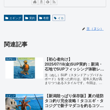
エギング
実釣
考察
イカ
主（ヌシ）
関連記事
【初心者向け】
SUP釣り
2025/07/18(金)SUP実釣：新潟・
石地でSUPフィッシング体験レポ
ート｜キジハタ釣果と風の怖さを
主（ぬし）SUP（スタンドアップパドル
学ぶ
ボード）を使った釣りは、近年人気が高
まりつつあるスタイルです。今回は、新
潟県柏崎市の石地エリアで実際に行った
SUPフィッシングの体験談をもとに、初
心者が安全に楽しむためのポイントや装
【新潟陸っぱり保存版】夏の堤防
エギング
備、注意点をご紹介し...
タコ釣り完全攻略！タコエギ・タ
コジグで新子マダコを釣るコツ🐙