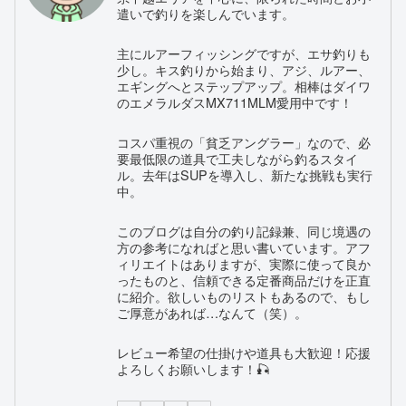
遣いで釣りを楽しんでいます。
主にルアーフィッシングですが、エサ釣りも
少し。キス釣りから始まり、アジ、ルアー、
エギングへとステップアップ。相棒はダイワ
のエメラルダスMX711MLM愛用中です！
コスパ重視の「貧乏アングラー」なので、必
要最低限の道具で工夫しながら釣るスタイ
ル。去年はSUPを導入し、新たな挑戦も実行
中。
このブログは自分の釣り記録兼、同じ境遇の
方の参考になればと思い書いています。アフ
ィリエイトはありますが、実際に使って良か
ったものと、信頼できる定番商品だけを正直
に紹介。欲しいものリストもあるので、もし
ご厚意があれば…なんて（笑）。
レビュー希望の仕掛けや道具も大歓迎！応援
よろしくお願いします！🎣