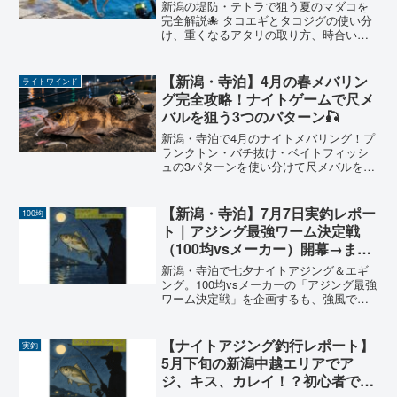
【2026年版】
新潟の堤防・テトラで狙う夏のマダコを
完全解説🐙 タコエギとタコジグの使い分
け、重くなるアタリの取り方、時合いと
ポイント選び、100均タコエギの実力ま
で。釣った後のヌメリ取り・下処理のコ
ツも紹介する2026年版の陸っぱりタコ攻
【新潟・寺泊】4月の春メバリン
ライトワインド
略ガイドです。
グ完全攻略！ナイトゲームで尺メ
バルを狙う3つのパターン🎣
新潟・寺泊で4月のナイトメバリング！プ
ランクトン・バチ抜け・ベイトフィッシ
ュの3パターンを使い分けて尺メバルを狙
う実践攻略を、陸っぱり歴6年の新潟アン
グラーが解説します。
【新潟・寺泊】7月7日実釣レポー
100均
ト｜アジング最強ワーム決定戦
（100均vsメーカー）開幕→まさ
かの集魚灯水没😭
新潟・寺泊で七夕ナイトアジング＆エギ
ング。100均vsメーカーの「アジング最強
ワーム決定戦」を企画するも、強風で集
魚灯が海へ…。小潮・月齢22の実釣デー
タと、集魚灯の威力を痛感した一夜の教
訓をまとめました。
【ナイトアジング釣行レポート】
実釣
5月下旬の新潟中越エリアでア
ジ、キス、カレイ！？初心者でも