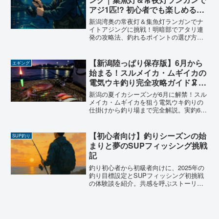
アジ1匹!? 初心者でも楽しめる夜
の海！
新潟湾奥の常夜灯＆集魚灯ランガンでナ
イトアジングに挑戦！明暗部でアタリ連
発の攻略法、釣れるポイントの選び方か
ら使用ワーム・ジグヘッドまで初心者向
けに詳しく解説。釣果1匹でも学びの多い
リアルな2025年5月釣行レポート。
【新潟陸っぱり保存版】6月から
エギング
始まる！スルメイカ・ムギイカの
電気ウキ釣り完全攻略ガイド🦑夜
釣りで数十杯を狙う
新潟の夏イカシーズンが6月に解禁！スル
メイカ・ムギイカを狙う電気ウキ釣りの
仕掛けから釣り場まで完全解説。実釣6年
の主（ぬし）が新潟陸っぱりならではの
攻略法を正直に教えます。
【初心者向け】釣りシーズンの始
SUP釣り
まりと夢のSUPフィッシング挑戦
記
釣り初心者から初級者向けに、2025年の
釣り目標設定とSUPフィッシング初挑戦
の体験談を紹介。共感を呼ぶストーリー
で、あなたの釣りライフを応援します。