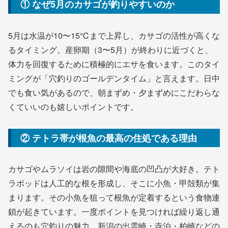
① なぜ5月のカサゴが釣りやすいのか
5月は水温が10〜15℃まで上昇し、カサゴの活性が高くな
るタイミング。産卵期（3〜5月）が終わりに近づくと、
体力を回復するために積極的にエサを食います。このタイ
ミングが「穴釣りのゴールデンタイム」と言えます。日中
でも食い気があるので、朝まずめ・夕まずめにこだわらな
くていいのも嬉しいポイントです。
② テトラ帯が根魚の最高の住処である理由
カサゴやムラソイは岩の隙間や海底の凹凸が大好き。テト
ラポッドは人工的な根を形成し、そこに小魚・甲殻類が集
まります。その小魚を狙って根魚が定着するという食物連
鎖が起きています。一度ポイントを見つければ繰り返し通
えるのも穴釣りの魅力。新潟の出雲崎・寺泊・柏崎などの