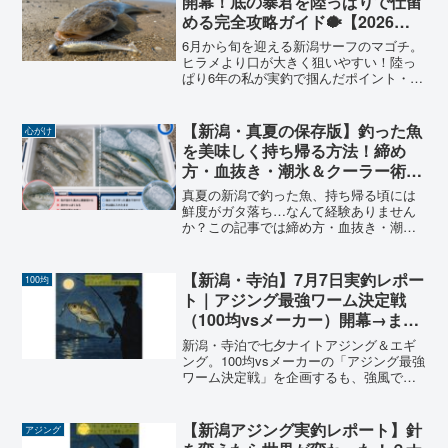
開幕！底の暴君を陸っぱりで仕留
める完全攻略ガイド🐡【2026年
版】
6月から旬を迎える新潟サーフのマゴチ。
ヒラメより口が大きく狙いやすい！陸っ
ぱり6年の私が実釣で掴んだポイント・ル
アー・タックル・釣り方を全公開。底の
暴君を仕留めるコツを教えます🐡
【新潟・真夏の保存版】釣った魚
心がけ
を美味しく持ち帰る方法！締め
方・血抜き・潮氷＆クーラー術完
全ガイド🐟【2026年版】
真夏の新潟で釣った魚、持ち帰る頃には
鮮度がガタ落ち…なんて経験ありません
か？この記事では締め方・血抜き・潮氷
の作り方・クーラーボックスの正しい使
い方まで、釣った魚を美味しく持ち帰る
コツを陸っぱり目線でやさしく徹底解説
【新潟・寺泊】7月7日実釣レポー
100均
します。
ト｜アジング最強ワーム決定戦
（100均vsメーカー）開幕→まさ
かの集魚灯水没😭
新潟・寺泊で七夕ナイトアジング＆エギ
ング。100均vsメーカーの「アジング最強
ワーム決定戦」を企画するも、強風で集
魚灯が海へ…。小潮・月齢22の実釣デー
タと、集魚灯の威力を痛感した一夜の教
訓をまとめました。
【新潟アジング実釣レポート】針
アジング