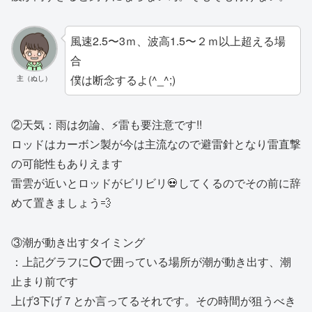
風速2.5〜3ｍ、波高1.5〜２ｍ以上超える場
合
僕は断念するよ(^_^;)
主（ぬし）
②天気：雨は勿論、⚡️雷も要注意です!!
ロッドはカーボン製が今は主流なので避雷針となり雷直撃
の可能性もありえます
雷雲が近いとロッドがビリビリ💀してくるのでその前に辞
めて置きましょう💨
③潮が動き出すタイミング
：上記グラフに⭕️で囲っている場所が潮が動き出す、潮
止まり前です
上げ3下げ７とか言ってるそれです。その時間が狙うべき