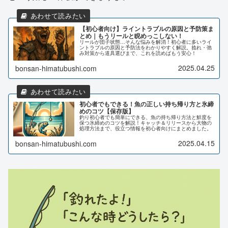
【初心者向け】ライントラブルの原因と予防策ま
とめ｜もうリールと睨めっこしない！
リールが団子状態…そんな悩みを解消！初心者に多いライ
ントラブルの原因と予防法をわかりやすく解説。捻れ・弛
み対策から道具選びまで、これを読めばもう安心！
2025.04.25
bonsan-himatubushi.com
初心者でもできる！魚の正しい持ち帰り方と氷締
めのコツ【保存版】
釣り初心者でも簡単にできる、魚の持ち帰り方法と鮮度を
保つ氷締めのコツを解説！キャッチ＆リリースから大物の
処理方法まで、役立つ情報を初心者向けにまとめました。
2025.04.15
bonsan-himatubushi.com