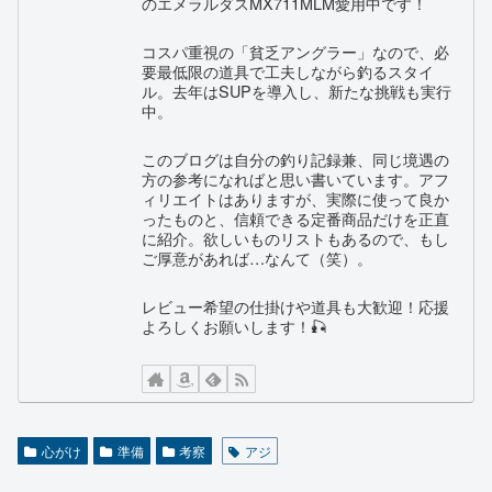
のエメラルダスMX711MLM愛用中です！
コスパ重視の「貧乏アングラー」なので、必
要最低限の道具で工夫しながら釣るスタイ
ル。去年はSUPを導入し、新たな挑戦も実行
中。
このブログは自分の釣り記録兼、同じ境遇の
方の参考になればと思い書いています。アフ
ィリエイトはありますが、実際に使って良か
ったものと、信頼できる定番商品だけを正直
に紹介。欲しいものリストもあるので、もし
ご厚意があれば…なんて（笑）。
レビュー希望の仕掛けや道具も大歓迎！応援
よろしくお願いします！🎣
心がけ
準備
考察
アジ