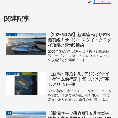
主（ヌシ）
関連記事
【2026年GW】新潟陸っぱり釣り
アジング
最前線！サゴシ・マダイ・クロダ
イ攻略と穴場5選🎣
2026年GWの新潟陸っぱり釣りを徹底解
説！サゴシ・マダイ・クロダイ・大アジ
の攻略法と穴場ポイント…
【新潟・寺泊】5月アジングナイ
アジング
トゲーム釣行記｜悔しいけど“兆
しアリ”の一夜
5月の新潟・寺泊でアジングナイトゲーム
を実釣。小潮で潮が動かない状況、ゴミ
溜まりありの難しい条件の中で釣果に差
が出た理由を解説。アタリが取れない原
因や改善ポイントも初心者向けにわかり
やすく紹介します。
【新潟サーフ保存版】6月マゴチ
SLJ