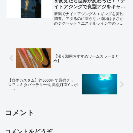
を変えたら世界が変わった！？ナ
イトアジングで良型アジをキャッ
チ！
新潟でナイトアジング＆エギングを実釣
調査。アタるのに乗らない原因はまさか
のジグヘッド？エステルラインでのライ
ンブレイクや良型アジとの激闘、餌巻き
テーラの実験結果まで初心者向けに詳し
く紹介します。
【濁り潮用おすすめワームカラーまと
め】
【自作カスタム】約5000円で最強クラ
ス!? マキタバッテリー式 集魚灯DIYレポ
ート
コメント
コメントをどうぞ