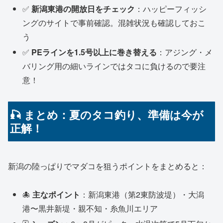
✅
新潟東港の開放日をチェック
：ハッピーフィッシ
ングのサイトで事前確認。混雑状況も確認しておこ
う
✅
PEラインを1.5号以上に巻き替える
：アジング・メ
バリング用の細いラインではタコに負けるので要注
意！
🎣 まとめ：夏のタコ釣り、準備は今が
正解！
新潟の陸っぱりでマダコを狙うポイントをまとめると：
🐙
主なポイント
：新潟東港（第2東防波堤）・大潟
港〜黒井新堤・親不知・糸魚川エリア