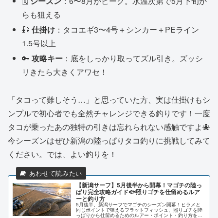
🗓
シーズン
：6〜8月がピーク。水温次第で5月下旬か
らも狙える
🎣
仕掛け
：タコエギ3〜4号＋シンカー＋PEライン
1.5号以上
🔑
攻略キー
：底をしっかり取ってズル引き。ズッシ
リきたら大きくアワセ！
「タコって難しそう…」と思っていた方、実は仕掛けもシ
ンプルで初心者でも全然チャレンジできる釣りです！一度
タコが乗ったあの独特の引きは忘れられない感触ですよ🐙
今シーズンはぜひ新潟の陸っぱりタコ釣りに挑戦してみて
ください。では、よい釣りを！
【新潟サーフ】5月後半から開幕！マゴチの陸っ
ぱり完全攻略ガイド🐟照りゴチを仕留めるルア
ーと釣り方
5月後半、新潟サーフでマゴチのシーズン開幕！ヒラメと
同じポイントで狙えるフラットフィッシュ、照りゴチを陸
っぱりから仕留めるためのルアー・ポイント・釣り方を6