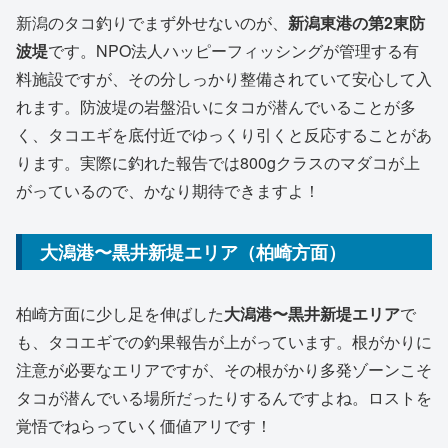
新潟のタコ釣りでまず外せないのが、
新潟東港の第2東防
波堤
です。NPO法人ハッピーフィッシングが管理する有
料施設ですが、その分しっかり整備されていて安心して入
れます。防波堤の岩盤沿いにタコが潜んでいることが多
く、タコエギを底付近でゆっくり引くと反応することがあ
ります。実際に釣れた報告では800gクラスのマダコが上
がっているので、かなり期待できますよ！
大潟港〜黒井新堤エリア（柏崎方面）
柏崎方面に少し足を伸ばした
大潟港〜黒井新堤エリア
で
も、タコエギでの釣果報告が上がっています。根がかりに
注意が必要なエリアですが、その根がかり多発ゾーンこそ
タコが潜んでいる場所だったりするんですよね。ロストを
覚悟でねらっていく価値アリです！