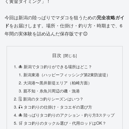
く黄金タイミング」！
今回は新潟の陸っぱりでマダコを狙うための
完全攻略ガイ
ド
をお届けします。場所・仕掛け・釣り方・時期まで、6
年間の実体験を詰め込んだ保存版です😊
目次
🐙 新潟でタコ釣りができる場所はどこ？
新潟東港（ハッピーフィッシング第2東防波堤）
大潟港〜黒井新堤エリア（柏崎方面）
親不知・糸魚川周辺の磯・漁港
🗓 新潟のタコ釣りシーズンはいつ？
🎣 タコ釣りの仕掛け・タコエギの選び方
🐙 陸っぱりタコ釣りのアクション・釣り方3ステップ
🛒 タコ釣りのタックル選び・代用ロッドはOK？