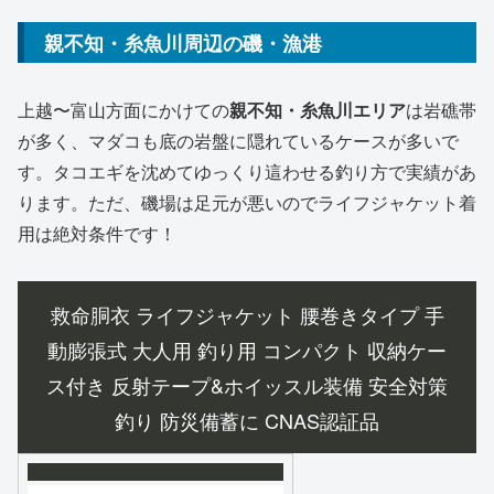
親不知・糸魚川周辺の磯・漁港
上越〜富山方面にかけての
親不知・糸魚川エリア
は岩礁帯
が多く、マダコも底の岩盤に隠れているケースが多いで
す。タコエギを沈めてゆっくり這わせる釣り方で実績があ
ります。ただ、磯場は足元が悪いのでライフジャケット着
用は絶対条件です！
救命胴衣 ライフジャケット 腰巻きタイプ 手
動膨張式 大人用 釣り用 コンパクト 収納ケー
ス付き 反射テープ&ホイッスル装備 安全対策
釣り 防災備蓄に CNAS認証品