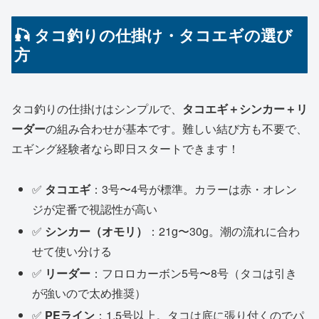
🎣 タコ釣りの仕掛け・タコエギの選び
方
タコ釣りの仕掛けはシンプルで、
タコエギ＋シンカー＋リ
ーダー
の組み合わせが基本です。難しい結び方も不要で、
エギング経験者なら即日スタートできます！
✅
タコエギ
：3号〜4号が標準。カラーは赤・オレン
ジが定番で視認性が高い
✅
シンカー（オモリ）
：21g〜30g。潮の流れに合わ
せて使い分ける
✅
リーダー
：フロロカーボン5号〜8号（タコは引き
が強いので太め推奨）
✅
PEライン
：1.5号以上。タコは底に張り付くのでパ