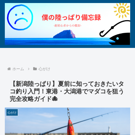
ホーム
心がけ
【新潟陸っぱり】夏前に知っておきたいタ
コ釣り入門！東港・大潟港でマダコを狙う
完全攻略ガイド🐙
心がけ