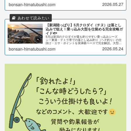
年の実体験で解説。
2026.05.27
bonsan-himatubushi.com
【新潟陸っぱり】5月クロダイ（チヌ）は落とし
込みで狙え！乗っ込み大型を仕留める完全攻略ガ
イド🐟
5月は新潟のクロダイが最も釣りやすい乗っ込みシーズ
ン！東港・テトラ帯での落とし込み釣り（ヘチ釣り）の仕
掛け・エサ・ポイントを実体験ベースで完全解説。大型チ
ヌを手にしたい方はこの記事を読んでから釣り場へどう
2026.05.24
bonsan-himatubushi.com
ぞ。