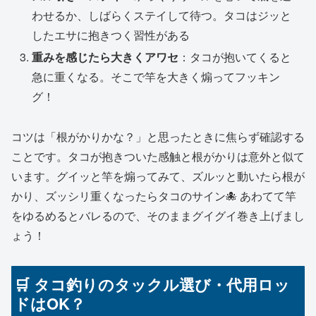
わせるか、しばらくステイして待つ。タコはジッと
したエサに抱きつく習性がある
重みを感じたら大きくアワセ
：タコが抱いてくると
急に重くなる。そこで竿を大きく煽ってフッキン
グ！
コツは「根がかりかな？」と思ったときに焦らず確認する
ことです。タコが抱きついた感触と根がかりは意外と似て
います。グイッと竿を煽ってみて、ズルッと動いたら根が
かり、ズッシリ重くなったらタコのサイン🐙 あわてて竿
をゆるめるとバレるので、そのままグイグイ巻き上げまし
ょう！
🛒 タコ釣りのタックル選び・代用ロッ
ドはOK？