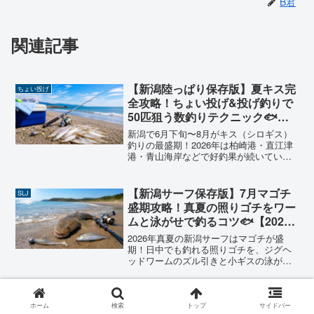
B君
関連記事
【新潟陸っぱり保存版】夏キス完
ちょい投げ
全攻略！ちょい投げ&投げ釣りで
50匹狙う数釣りテクニック🐟
【2026年版】
新潟で6月下旬〜8月がキス（シロギス）
釣りの最盛期！2026年は柏崎港・直江津
港・青山海岸などで好釣果が続いていま
す。初心者でも1,000円のタックルで数釣
りできるちょい投げのコツとポイント
を、陸っぱり歴6年が解説！
【新潟サーフ保存版】7月マゴチ
SLJ
盛期攻略！真夏の照りゴチをワー
ムと泳がせで釣るコツ🐟【2026
年版】
2026年真夏の新潟サーフはマゴチが盛
期！日中でも釣れる照りゴチを、ジグヘ
ッドワームのズル引きと小ギスの泳がせ
の二刀流で攻略します。ポイント選び・
潮の読み方・おすすめタックルまで、陸
っぱりアングラーが釣り方のコツを丁寧
【新潟・出雲崎】朝マヅメ調査｜
アジング
に解説します🐟
ホーム
検索
トップ
サイドバー
コアジ接岸情報の1週間後→ボラ