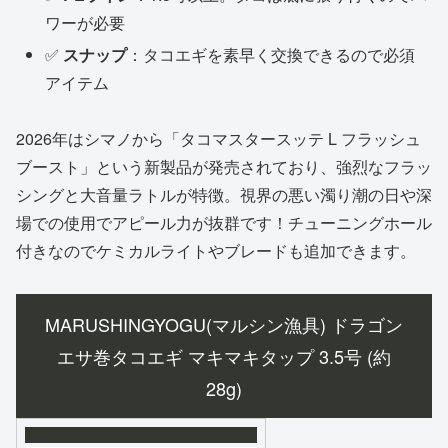
ワーが必要
✅
スナップ
：タコエギを素早く交換できるので必須
アイテム
2026年はシマノから「タコマスタースッテ L フラッシュ
ブースト」という新製品が発売されており、強烈なフラッ
シングと大音量ラトルが特徴。視界の悪い濁り潮の日や深
場での使用でアピール力が抜群です！チューニングホール
付きなのでケミカルライトやブレードも追加できます。
MARUSHINGYOGU(マルシン漁具) ドラゴン
エサ巻タコエギ マキマキタップ 3.5号 (約
28g)