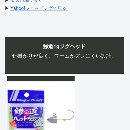
▶
Yahoo!ショッピングで見る
鯵道1gジグヘッド
針掛かりが良く、ワームがズレにくい設計。