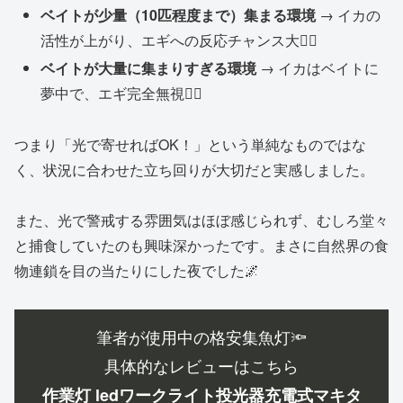
ベイトが少量（10匹程度まで）集まる環境
→ イカの
活性が上がり、エギへの反応チャンス大🙆‍♂️
ベイトが大量に集まりすぎる環境
→ イカはベイトに
夢中で、エギ完全無視🙅‍♂️
つまり「光で寄せればOK！」という単純なものではな
く、状況に合わせた立ち回りが大切だと実感しました。
また、光で警戒する雰囲気はほぼ感じられず、むしろ堂々
と捕食していたのも興味深かったです。まさに自然界の食
物連鎖を目の当たりにした夜でした🌌
筆者が使用中の格安集魚灯🔦
具体的なレビューはこちら
作業灯 ledワークライト投光器充電式マキタ