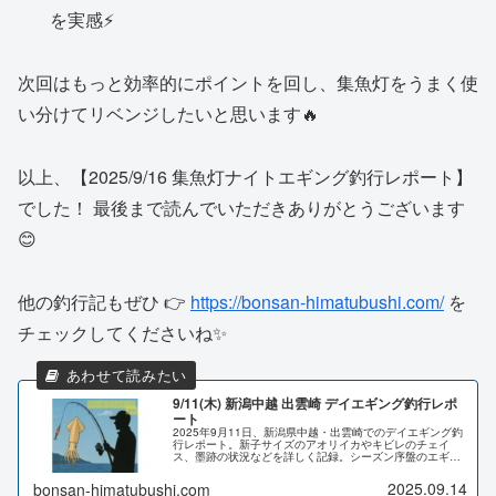
を実感⚡️
次回はもっと効率的にポイントを回し、集魚灯をうまく使
い分けてリベンジしたいと思います🔥
以上、【2025/9/16 集魚灯ナイトエギング釣行レポート】
でした！ 最後まで読んでいただきありがとうございます
😊
他の釣行記もぜひ 👉
https://bonsan-himatubushi.com/
を
チェックしてくださいね✨
9/11(木) 新潟中越 出雲崎 デイエギング釣行レポ
ート
2025年9月11日、新潟県中越・出雲崎でのデイエギング釣
行レポート。新子サイズのアオリイカやキビレのチェイ
ス、墨跡の状況などを詳しく記録。シーズン序盤のエギン
グ調査に役立つ内容です。
2025.09.14
bonsan-himatubushi.com