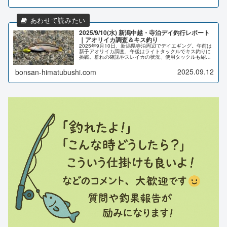
2025/9/10(水) 新潟中越・寺泊デイ釣行レポート
｜アオリイカ調査＆キス釣り
2025年9月10日、新潟県寺泊周辺でデイエギング。午前は
新子アオリイカ調査、午後はライトタックルでキス釣りに
挑戦。群れの確認やスレイカの状況、使用タックルも紹
介。初心者エギンガー必見の釣行レポートです。
2025.09.12
bonsan-himatubushi.com