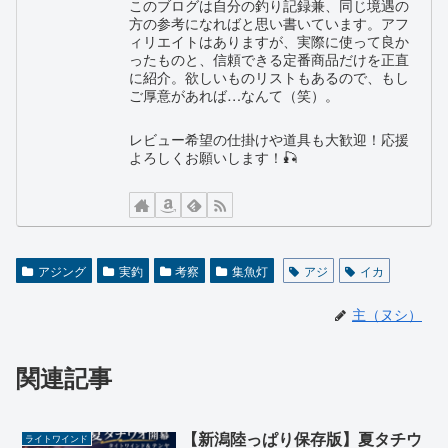
このブログは自分の釣り記録兼、同じ境遇の
方の参考になればと思い書いています。アフ
ィリエイトはありますが、実際に使って良か
ったものと、信頼できる定番商品だけを正直
に紹介。欲しいものリストもあるので、もし
ご厚意があれば…なんて（笑）。
レビュー希望の仕掛けや道具も大歓迎！応援
よろしくお願いします！🎣
アジング
実釣
考察
集魚灯
アジ
イカ
主（ヌシ）
関連記事
【新潟陸っぱり保存版】夏タチウ
ライトワインド