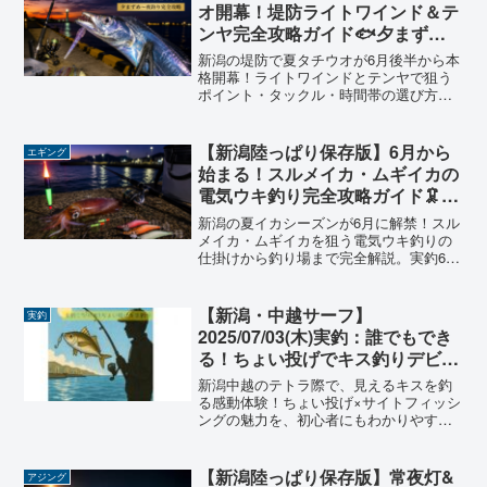
オ開幕！堤防ライトワインド＆テ
ンヤ完全攻略ガイド🐟夕まず
め〜夜釣りで銀色の刃を手繰り寄
新潟の堤防で夏タチウオが6月後半から本
せるコツ【2026年版】
格開幕！ライトワインドとテンヤで狙う
ポイント・タックル・時間帯の選び方
を、6年の陸っぱり経験をもとに徹底解
説。初心者でも釣れる実践テクニックを
すべて公開します。
【新潟陸っぱり保存版】6月から
エギング
始まる！スルメイカ・ムギイカの
電気ウキ釣り完全攻略ガイド🦑夜
釣りで数十杯を狙う
新潟の夏イカシーズンが6月に解禁！スル
メイカ・ムギイカを狙う電気ウキ釣りの
仕掛けから釣り場まで完全解説。実釣6年
の主（ぬし）が新潟陸っぱりならではの
攻略法を正直に教えます。
【新潟・中越サーフ】
実釣
2025/07/03(木)実釣：誰でもでき
る！ちょい投げでキス釣りデビュ
ー｜見える魚を釣る「サイトフィ
新潟中越のテトラ際で、見えるキスを釣
ッシング」の楽しさとは？
る感動体験！ちょい投げ×サイトフィッシ
ングの魅力を、初心者にもわかりやすく
解説しています。
【新潟陸っぱり保存版】常夜灯&
アジング