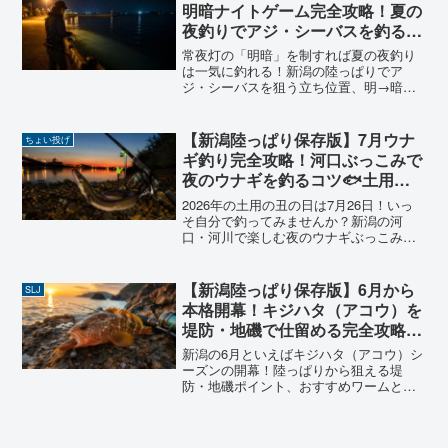
明暗ナイトゲーム完全攻略！夏の
夜釣りでアジ・シーバスを釣る明
暗の使い方🌙【2026年版】
常夜灯の「明暗」を制すれば夏の夜釣り
は一気に釣れる！新潟の陸っぱりでア
ジ・シーバスを狙う立ち位置、明→暗の
ルアーの通し方、グロー・クリア・UVの
使い分けを釣り歴20年の視点でやさしく
解説。今夜の堤防ですぐ試せる保存版ガ
【新潟陸っぱり保存版】7月ウナ
ちょい投げ
イドです🌙
ギ釣り完全攻略！河口ぶっこみで
夜のウナギを釣るコツ🐟土用の
丑は自分で【2026年版】
2026年の土用の丑の日は7月26日！いっ
そ自分で釣ってみませんか？新潟の河
口・河川で楽しむ夜のウナギぶっこみ釣
りを、仕掛け・エサ・時間帯・釣れるポ
イントまで陸っぱりアングラーが完全解
説。初心者でも今夜から狙えるコツをま
【新潟陸っぱり保存版】6月から
SLJ
とめました。
本格開幕！キジハタ（アコウ）を
堤防・地磯で仕留める完全攻略ガ
イド🎣
新潟の6月といえばキジハタ（アコウ）シ
ーズンの開幕！陸っぱりから狙える堤
防・地磯ポイント、おすすめワームとタ
ックル選び、朝まずめ攻略まで、6年の実
体験を惜しみなく公開します。初心者の
方もぜひ挑戦してみてください！