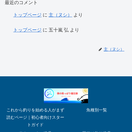
最近のコメント
トップページ
に
主（ヌシ）
より
トップページ
に
五十嵐 弘
より
主（ヌシ）
これから釣りを始める人がまず
魚種別一覧
読むページ｜初心者向けスター
トガイド