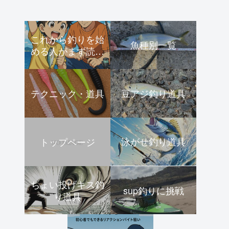
これから釣りを始
魚種別一覧
める人がまず読む
ページ｜初心者向
けスタートガイド
テクニック・道具
豆アジ釣り道具
泳がせ釣り道具
トップページ
ちょい投げキス釣
sup釣りに挑戦
り道具