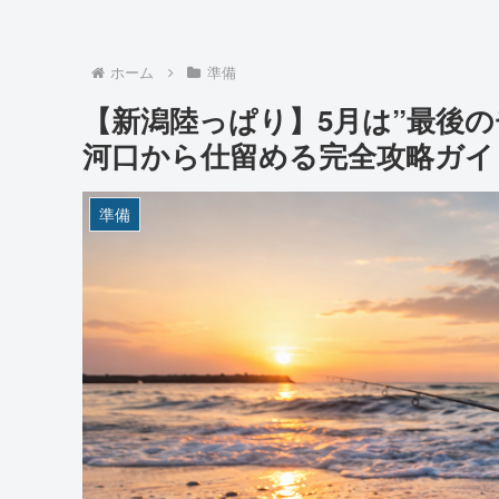
ホーム
準備
【新潟陸っぱり】5月は”最後
河口から仕留める完全攻略ガイド
準備