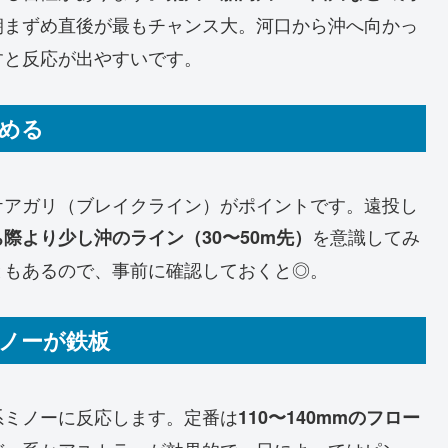
朝まずめ直後が最もチャンス大。河口から沖へ向かっ
すと反応が出やすいです。
攻める
ケアガリ（ブレイクライン）がポイントです。遠投し
を意識してみ
際より少し沖のライン（30〜50m先）
ともあるので、事前に確認しておくと◎。
ミノーが鉄板
系ミノーに反応します。定番は
110〜140mmのフロー