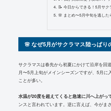
📝 今日からできる！5月サ
🌸 まとめ〜5月中旬を逃し
🌸 なぜ5月がサクラマス陸っぱ
サクラマスは春先から初夏にかけて沿岸を回
月〜5月上旬がメインシーズンですが、5月に
ことが多い。
水温が20度を超えてくると急速に川へ上がっ
ンスと言われています。逆に言えば、今がま