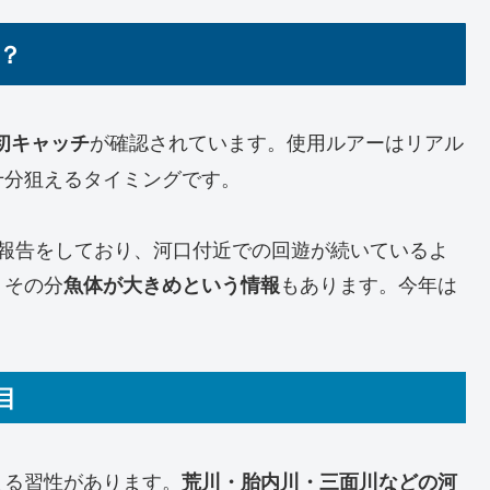
は？
が確認されています。使用ルアーはリアル
初キャッチ
十分狙えるタイミングです。
行報告をしており、河口付近での回遊が続いているよ
、その分
もあります。今年は
魚体が大きめという情報
目
まる習性があります。
荒川・胎内川・三面川などの河