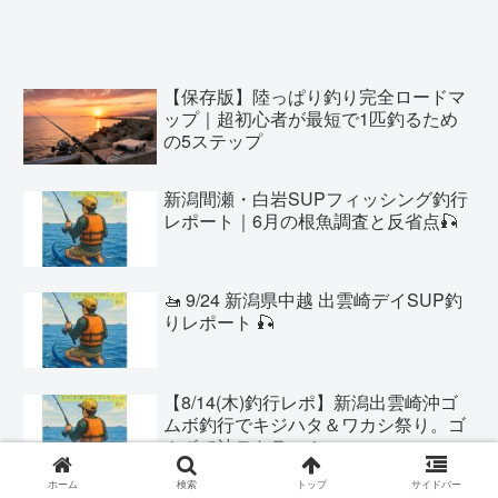
【保存版】陸っぱり釣り完全ロードマ
ップ｜超初心者が最短で1匹釣るため
の5ステップ
新潟間瀬・白岩SUPフィッシング釣行
レポート｜6月の根魚調査と反省点🎣
🚤 9/24 新潟県中越 出雲崎デイSUP釣
りレポート 🎣
【8/14(木)釣行レポ】新潟出雲崎沖ゴ
ムボ釣行でキジハタ＆ワカシ祭り。ゴ
ムボで沖テトラへ！
ホーム
検索
トップ
サイドバー