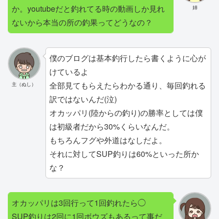
か。youtubeだと釣れてる時の動画しか見れ
姉
ないから本当の所の釣果ってどうなの？
僕のブログは基本釣行したら書くように心が
けているよ
全部見てもらえたらわかる通り、毎回釣れる
主（ぬし）
訳ではないんだ(泣)
オカッパリ(陸からの釣り)の勝率としては僕
は初級者だから30%くらいなんだ。
もちろんフグや外道はなしだよ。
それに対してSUP釣りは60%といった所か
な？
オカッパリは3回行って1回釣れたら◯
SUP釣りは2回に1回ボウズもあるって事だ