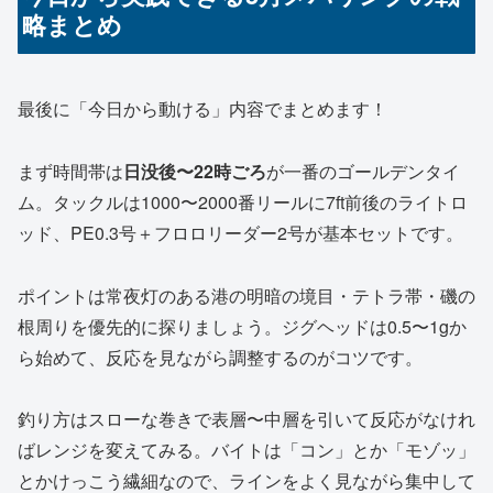
略まとめ
最後に「今日から動ける」内容でまとめます！
まず時間帯は
日没後〜22時ごろ
が一番のゴールデンタイ
ム。タックルは1000〜2000番リールに7ft前後のライトロ
ッド、PE0.3号＋フロロリーダー2号が基本セットです。
ポイントは常夜灯のある港の明暗の境目・テトラ帯・磯の
根周りを優先的に探りましょう。ジグヘッドは0.5〜1gか
ら始めて、反応を見ながら調整するのがコツです。
釣り方はスローな巻きで表層〜中層を引いて反応がなけれ
ばレンジを変えてみる。バイトは「コン」とか「モゾッ」
とかけっこう繊細なので、ラインをよく見ながら集中して