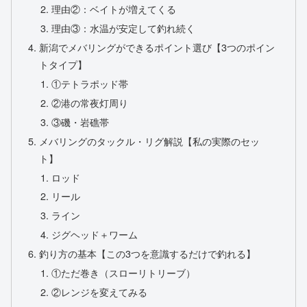
理由②：ベイトが増えてくる
理由③：水温が安定して釣れ続く
新潟でメバリングができるポイント選び【3つのポイン
トタイプ】
①テトラポッド帯
②港の常夜灯周り
③磯・岩礁帯
メバリングのタックル・リグ解説【私の実際のセッ
ト】
ロッド
リール
ライン
ジグヘッド＋ワーム
釣り方の基本【この3つを意識するだけで釣れる】
①ただ巻き（スローリトリーブ）
②レンジを変えてみる