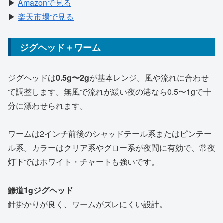
▶
Amazonで見る
▶
楽天市場で見る
ジグヘッド＋ワーム
ジグヘッドは
0.5g〜2g
が基本レンジ。風や流れに合わせ
て調整します。無風で流れが緩い夜の港なら0.5〜1gで十
分に漂わせられます。
ワームは2インチ前後のシャッドテール系またはピンテー
ル系。カラーはクリア系やグロー系が夜間に有効で、常夜
灯下ではホワイト・チャートも強いです。
鯵道1gジグヘッド
針掛かりが良く、ワームがズレにくい設計。